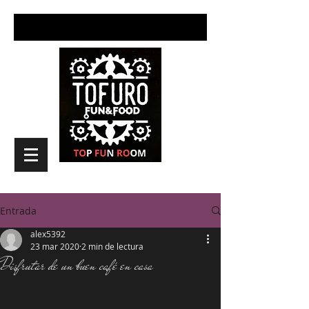
Entrada
alex5392
23 mar 2020
2 min de lectura
Disfrutar de un buen café en casa