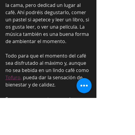
la cama, pero dedicad un lugar al 
café. Ahí podréis degustarlo, comer 
un pastel si apetece y leer un libro, si 
os gusta leer, o ver una película. La 
música también es una buena forma 
de ambientar el momento. 
Todo para que el momento del café 
sea disfrutado al máximo y, aunque 
no sea bebida en un lindo café como 
Tofuro,
 pueda dar la sensación de 
bienestar y de calidez.
Esperamos que estos consejos para 
disfrutar de un buen café en casa os 
ayuden a disfrutar de un buen café 
durante estos días. Como también 
esperamos volver a vernos pronto.