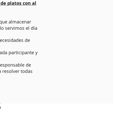
de platos con al
 que almacenar
o servimos el día
Necesidades de
da participante y
responsable de
á resolver todas
S