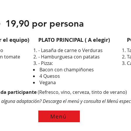
19,90 por persona
-
 el equipo)
PLATO PRINCIPAL ( A elegir)
P
ro
- Lasaña de carne o Verduras
T
on tomate
- Hamburguesa con patatas
T
- Pizza:
C
Bacon con champiñones
4 Quesos
Vegana
ada participante
(Refresco, vino, cerveza, tinto de verano)
s alguna adaptación? Descarga el menú y consulta el Menú especi
Menú