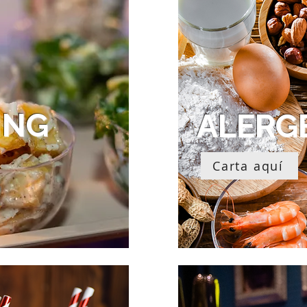
ING
ALERG
Carta aquí