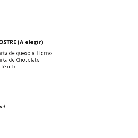
OSTRE (A elegir)
arta de queso al Horno
arta de Chocolate
afé o Té
al.