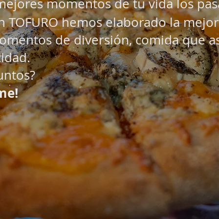
ejores momentos de tu vida los pa
en TOFURO hemos elaborado la mejor
omentos de diversión, comida que a
idad.
untos?
me!