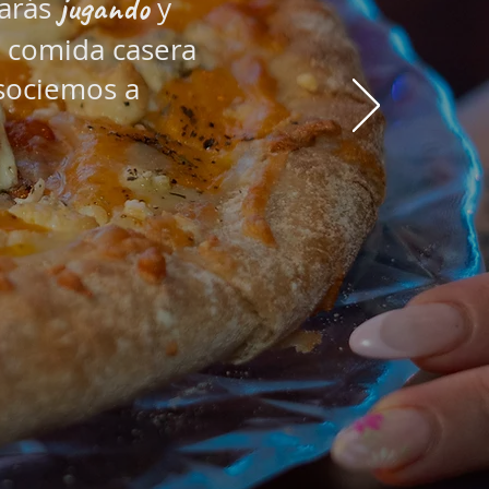
jugando
sarás
y
 comida casera
sociemos a