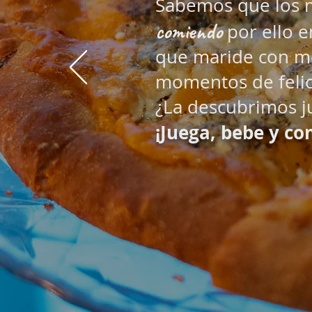
Sabemos que los m
comiendo
por ello 
que maride con m
momentos de felic
¿La descubrimos j
¡Juega, bebe y co