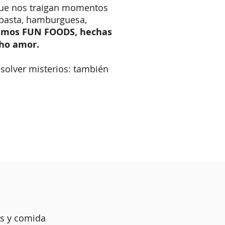
ue nos traigan momentos
 pasta, hamburguesa,
timos FUN FOODS, hechas
cho amor.
esolver misterios: también
os y comida